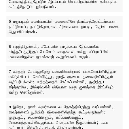
மேளவாத்தியத்தோடும் ஆடல்பாடல் செய்கிறவர்களின் களிப்புள்ள 
5 மறுபடியும் சமாரியாவின் மலைகளிலே திராட்சத்தோட்டங்களை 
நாட்டுவாய்; நாட்டுகிறவர்கள் அவைகளை நாட்டி, அதின் பலனை 
6 எழுந்திருங்கள், சீயோனில் நம்முடைய தேவனாகிய 
கர்த்தரிடத்திற்குப் போவோம் வாருங்கள் என்று எப்பிராயீமின் 
7 கர்த்தர் சொல்லுகிறது என்னவென்றால்: யாக்கோபினிமித்தம் 
மகிழ்ச்சியாய் கெம்பீரித்து, ஜாதிகளுடைய தலைவரினிமித்தம் 
ஆர்ப்பரியுங்கள்; சத்தத்தைக் கேட்கப்பண்ணி, துதித்து: 
கர்த்தாவே, இஸ்ரவேலில் மீதியான உமது ஜனத்தை இரட்சியும் 
8 இதோ, நான் அவர்களை வடதேசத்திலிருந்து வரப்பண்ணி, 
அவர்களைப் பூமியின் எல்லைகளிலிருந்து கூட்டிவருவேன்; 
குருடரும், சப்பாணிகளும், கர்ப்பவதிகளும், 
பிள்ளைத்தாய்ச்சிகளுங்கூட அவர்களில் இருப்பார்கள்; மகா 