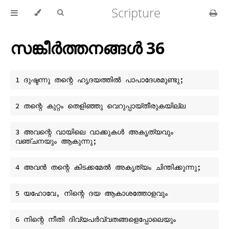
Scripture
സങ്കീർത്തനങ്ങൾ 36
3 അവന്റെ വായിലെ വാക്കുകൾ അകൃത്യവും 